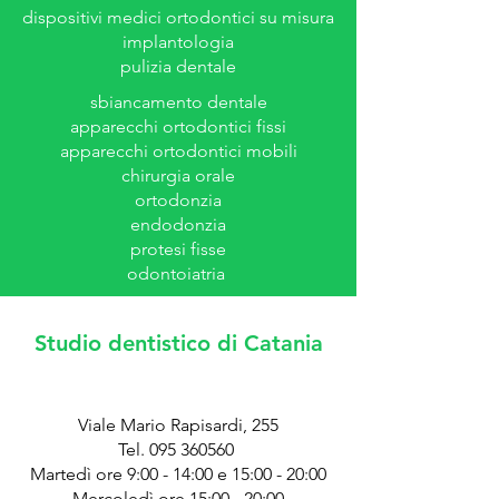
dispositivi medici ortodontici su misura
implantologia
pulizia dentale
sbiancamento dentale
apparecchi ortodontici fissi
apparecchi ortodontici mobili
chirurgia orale
ortodonzia
endodonzia
protesi fisse
odontoiatria
Studio dentistico di Catania
Viale Mario Rapisardi, 255
Tel. 095 360560
Martedì ore 9:00 - 14:00 e 15:00 - 20:00
Mercoledì ore 15:00 - 20:00