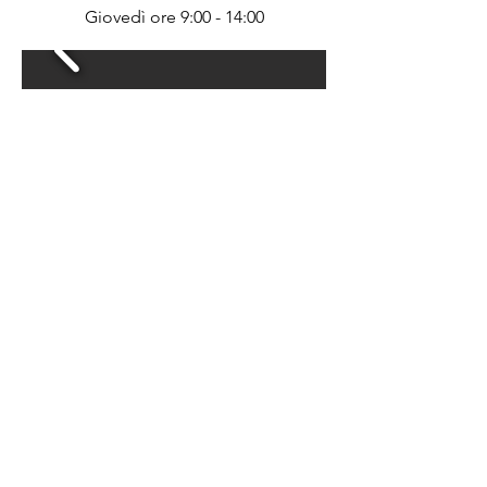
Giovedì ore 9:00 - 14:00
Studio dentistico di Giarratana
Via Madonna delle Grazie, 1/B
Tel.
0932 975566
Lunedì ore 9:00 - 14:00
Giovedì ore 15:00 - 20:00